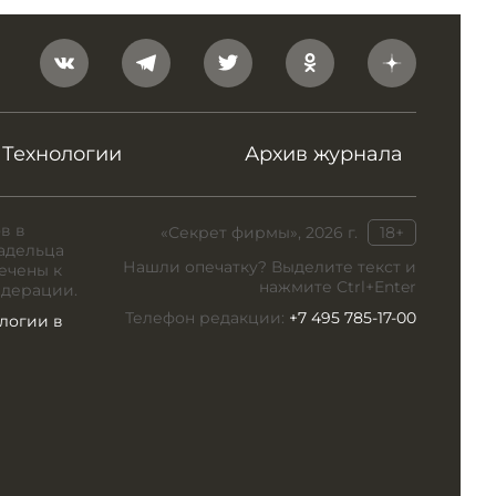
Технологии
Архив журнала
в в
«Секрет фирмы», 2026 г.
18+
адельца
Нашли опечатку? Выделите текст и
ечены к
нажмите Ctrl+Enter
едерации.
Телефон редакции:
+7 495 785-17-00
логии в