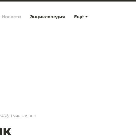
Новости
Энциклопедия
Ещё
4:46
1
мин.
a
A
нк