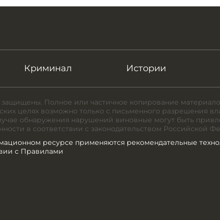
Криминал
Истории
 защищены. Полное или частичное копирование материало
ких целях возможно только с письменного разрешения вл
случае обнаружения нарушений виновные могут быть привл
нности в соответствии с законодательством Российской Ф
мационном ресурсе применяются рекомендательные техно
твии с Правилами