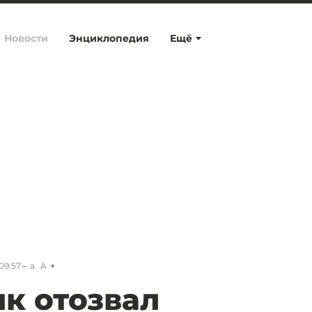
Новости
Энциклопедия
Ещё
09:57
a
A
к отозвал