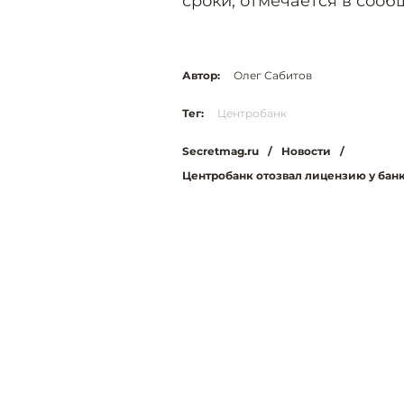
сроки, отмечается в сооб
Автор:
Олег Сабитов
Тег:
Центробанк
Secretmag.ru
/
Новости
/
Центробанк отозвал лицензию у банк