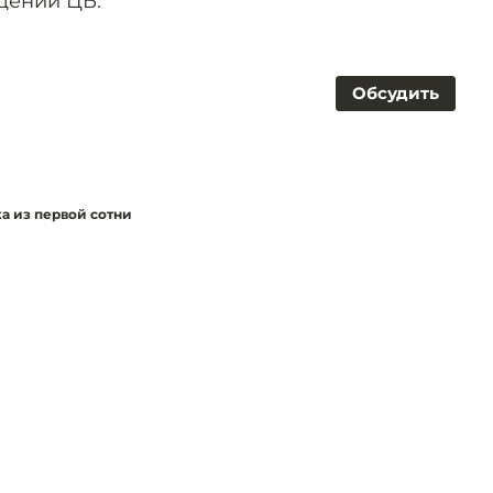
щении ЦБ.
Обсудить
а из первой сотни