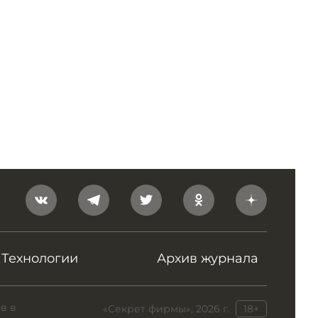
Технологии
Архив журнала
в в
«Секрет фирмы», 2026 г.
18+