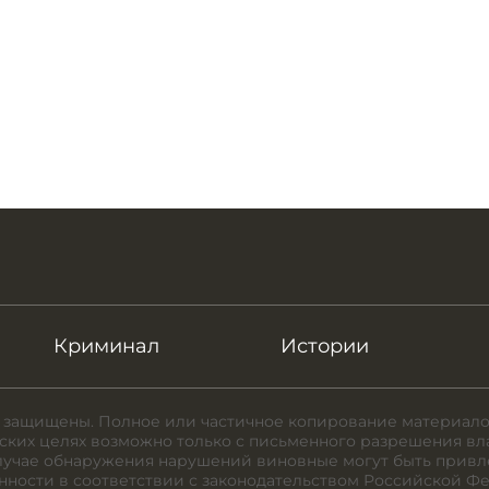
Криминал
Истории
 защищены. Полное или частичное копирование материало
ких целях возможно только с письменного разрешения вл
случае обнаружения нарушений виновные могут быть привл
нности в соответствии с законодательством Российской Ф