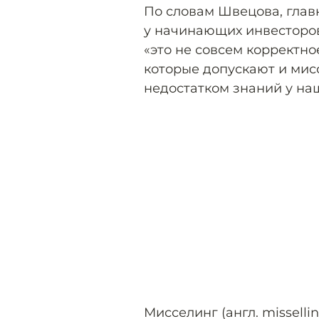
По словам Швецова, глав
у начинающих инвесторо
«это не совсем корректн
которые допускают и мисс
недостатком знаний у на
Мисселинг (англ. missell