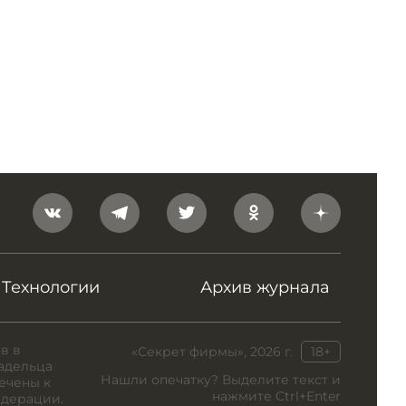
Технологии
Архив журнала
в в
«Секрет фирмы», 2026 г.
18+
адельца
Нашли опечатку? Выделите текст и
ечены к
нажмите Ctrl+Enter
едерации.