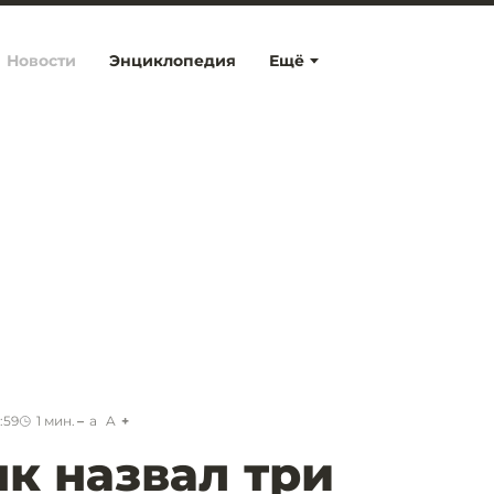
Новости
Энциклопедия
Ещё
:59
1
мин.
a
A
к назвал три