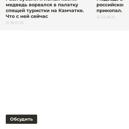
медведь ворвался в палатку
российском 
спящей туристки на Камчатке.
прикопал. П
Что с ней сейчас
23.06.25
18.07.25
Обсудить