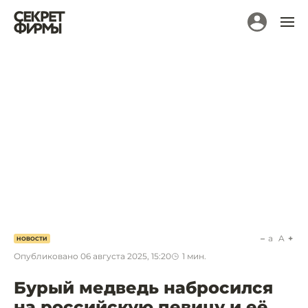
a
A
НОВОСТИ
Опубликовано
06 августа 2025, 15:20
1
мин.
Бурый медведь набросился
на российскую певицу и её