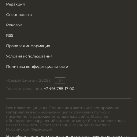
Редакция
Спецпроекты
Реклама
RSS
Правовая информация
Условия использования
Политика конфиденциальности
«Секрет фирмы», 2026 г.
18+
Телефон редакции:
+7 495 785-17-00
Все права защищены. Полное или частичное копирование
материалов в коммерческих целях возможно только с
письменного разрешения владельца сайта. В случае
обнаружения нарушений виновные могут быть привлечены к
ответственности в соответствии с законодательством
Российской Федерации.
На информационном ресурсе применяются рекомендательные