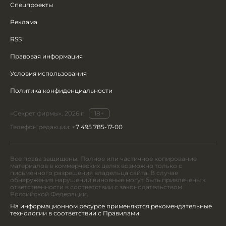
Спецпроекты
Реклама
RSS
Правовая информация
Условия использования
Политика конфиденциальности
«Секрет фирмы», 2026 г.
18+
Телефон редакции:
+7 495 785-17-00
Все права защищены. Полное или частичное копирование
материалов в коммерческих целях возможно только с
письменного разрешения владельца сайта. В случае
обнаружения нарушений виновные могут быть привлечены к
ответственности в соответствии с законодательством
Российской Федерации.
На информационном ресурсе применяются рекомендательные
технологии в соответствии с Правилами