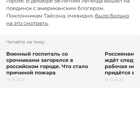
Горохе. В декабре 58-летняя легенда вышел на
поединок с американским блогером.
Поклонникам Тайсона, очевидно,
было больно
на это смотреть
.
Читайте на тему:
Военный госпиталь со
Россиянам ра
срочниками загорелся в
ждёт следую
российском городе. Что стало
рабочая нед
причиной пожара
придётся все
13.01.25
13.01.25