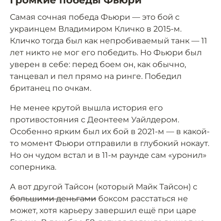
Громкие победы Фьюри
Самая сочная победа Фьюри — это бой с
украинцем Владимиром Кличко в 2015-м.
Кличко тогда был как непробиваемый танк — 11
лет никто не мог его победить. Но Фьюри был
уверен в себе: перед боем он, как обычно,
танцевал и пел прямо на ринге. Победил
британец по очкам.
Не менее крутой вышла история его
противостояния с Деонтеем Уайлдером.
Особенно ярким был их бой в 2021-м — в какой-
то момент Фьюри отправили в глубокий нокаут.
Но он чудом встал и в 11-м раунде сам «уронил»
соперника.
А вот другой Тайсон (который Майк Тайсон) с
большими деньгами
боксом расстаться не
может, хотя карьеру завершил ещё при царе