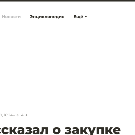
Новости
Энциклопедия
Ещё
, 16:24
a
A
ссказал о закупке