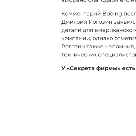
выбрано благодаря его н
Комментарий Boeing после
Дмитрий Рогозин
заявил
детали для американского
компании, однако отметил,
Рогозин также напомнил,
технических специалистов
У «Секрета фирмы» есть