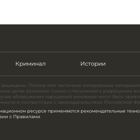
Криминал
Истории
 защищены. Полное или частичное копирование материало
ких целях возможно только с письменного разрешения вл
случае обнаружения нарушений виновные могут быть привл
нности в соответствии с законодательством Российской Ф
мационном ресурсе применяются рекомендательные техно
твии с Правилами