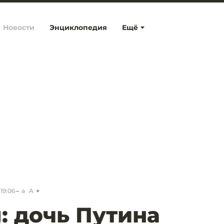
Новости
Энциклопедия
Ещё
19:06
a
A
: дочь Путина