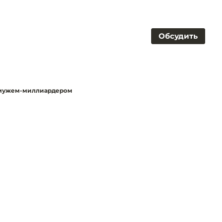
Обсудить
с мужем-миллиардером