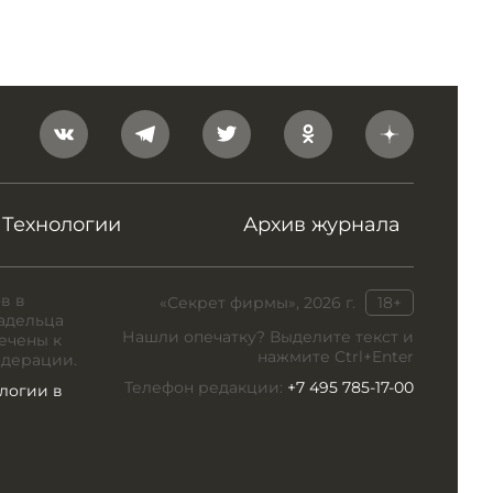
Технологии
Архив журнала
в в
«Секрет фирмы», 2026 г.
18+
адельца
Нашли опечатку? Выделите текст и
ечены к
нажмите Ctrl+Enter
едерации.
Телефон редакции:
+7 495 785-17-00
логии в