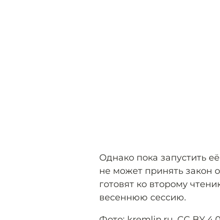
Однако пока запустить её 
не может принять закон о
готовят ко второму чтени
весеннюю сессию.
Фото:
kremlin.ru
,
CC BY 4.