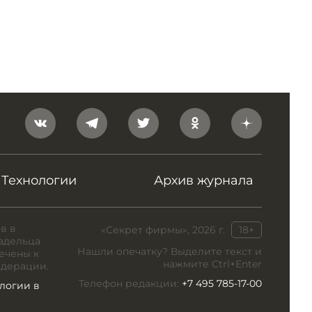
Технологии
Архив журнала
в в
«Секрет фирмы», 2026 г.
18+
адельца
Нашли опечатку? Выделите текст и
ечены к
нажмите Ctrl+Enter
едерации.
Телефон редакции:
+7 495 785-17-00
логии в