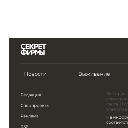
Новости
Выживание
Все права
Редакция
коммерчес
сайта. В 
Спецпроекты
ответстве
Реклама
На инфор
соответс
RSS