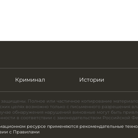
Криминал
Истории
 защищены. Полное или частичное копирование материало
ких целях возможно только с письменного разрешения вл
случае обнаружения нарушений виновные могут быть привл
нности в соответствии с законодательством Российской Ф
мационном ресурсе применяются рекомендательные техно
твии с Правилами