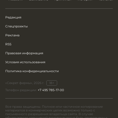
Редакция
Спецпроекты
Реклама
RSS
Правовая информация
Условия использования
Политика конфиденциальности
«Секрет фирмы», 2026 г.
18+
Телефон редакции:
+7 495 785-17-00
Все права защищены. Полное или частичное копирование
материалов в коммерческих целях возможно только с
письменного разрешения владельца сайта. В случае
обнаружения нарушений виновные могут быть привлечены к