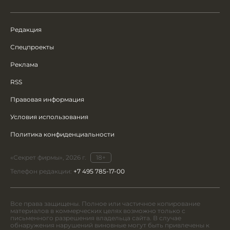
Редакция
Спецпроекты
Реклама
RSS
Правовая информация
Условия использования
Политика конфиденциальности
«Секрет фирмы», 2026 г.
18+
Телефон редакции:
+7 495 785-17-00
Все права защищены. Полное или частичное копирование
материалов в коммерческих целях возможно только с
письменного разрешения владельца сайта. В случае
обнаружения нарушений виновные могут быть привлечены к