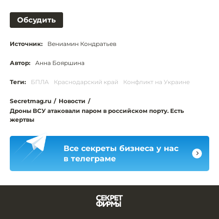
Обсудить
Источник:
Вениамин Кондратьев
Автор:
Анна Бояршина
Теги:
БПЛА
Краснодарский край
Конфликт на Украине
Secretmag.ru
/
Новости
/
Дроны ВСУ атаковали паром в российском порту. Есть
жертвы
Все секреты бизнеса у нас
в телеграме