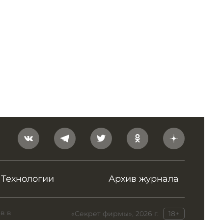
Технологии
Архив журнала
в в
«Секрет фирмы», 2026 г.
18+