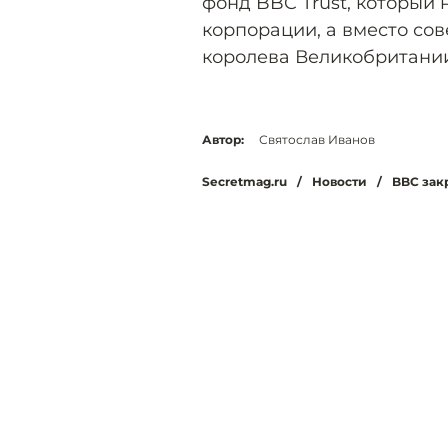
фонд BBC Trust, который
корпорации, а вместо сов
королева Великобритании
Автор:
Святослав Иванов
Secretmag.ru
/
Новости
/
BBC закр