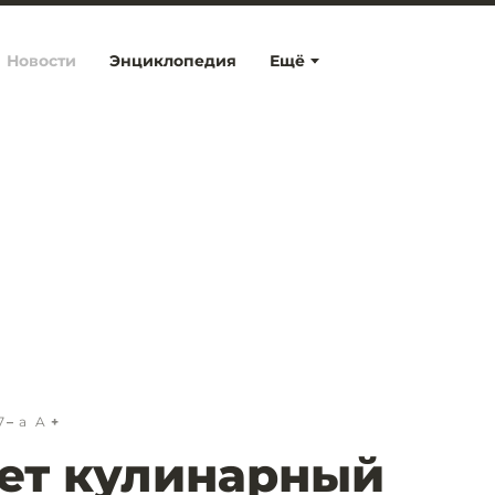
Новости
Энциклопедия
Ещё
7
a
A
ет кулинарный