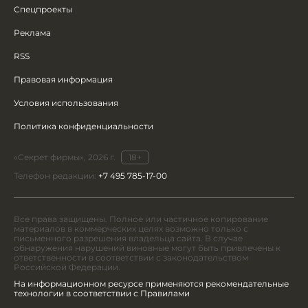
Спецпроекты
Реклама
RSS
Правовая информация
Условия использования
Политика конфиденциальности
«Секрет фирмы», 2026 г.
18+
Телефон редакции:
+7 495 785-17-00
Все права защищены. Полное или частичное копирование
материалов в коммерческих целях возможно только с
письменного разрешения владельца сайта. В случае
обнаружения нарушений виновные могут быть привлечены к
ответственности в соответствии с законодательством
Российской Федерации.
На информационном ресурсе применяются рекомендательные
технологии в соответствии с Правилами