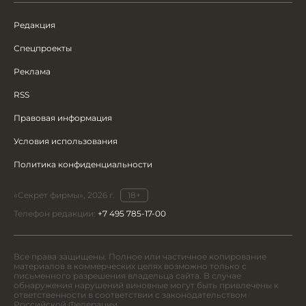
Редакция
Спецпроекты
Реклама
RSS
Правовая информация
Условия использования
Политика конфиденциальности
«Секрет фирмы», 2026 г.
18+
Телефон редакции:
+7 495 785-17-00
Все права защищены. Полное или частичное копирование
материалов в коммерческих целях возможно только с
письменного разрешения владельца сайта. В случае
обнаружения нарушений виновные могут быть привлечены к
ответственности в соответствии с законодательством
Российской Федерации.