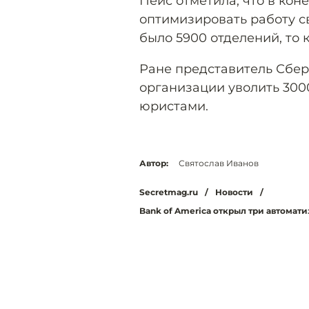
Пейс отметила, что в кон
оптимизировать работу св
было 5900 отделений, то к
Ране представитель Сбе
организации уволить 300
юристами.
Автор:
Святослав Иванов
Secretmag.ru
/
Новости
/
Bank of America открыл три автомат