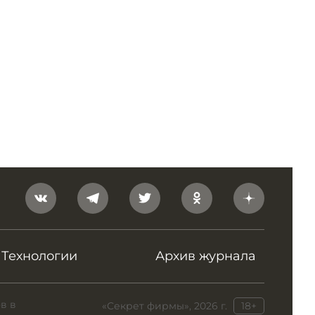
Технологии
Архив журнала
в в
«Секрет фирмы», 2026 г.
18+