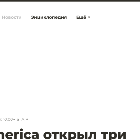
Новости
Энциклопедия
Ещё
, 10:00
a
A
merica открыл три