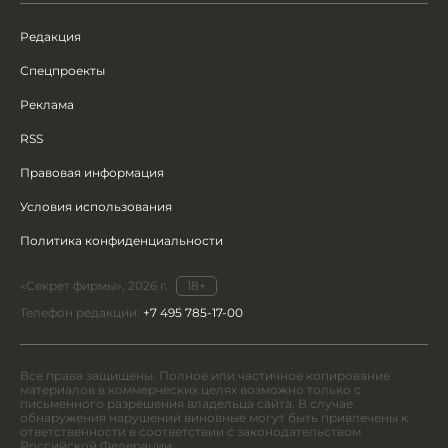
Редакция
Спецпроекты
Реклама
RSS
Правовая информация
Условия использования
Политика конфиденциальности
«Секрет фирмы», 2026 г.
18+
Телефон редакции:
+7 495 785-17-00
Все права защищены. Полное или частичное копирование
материалов в коммерческих целях возможно только с
письменного разрешения владельца сайта. В случае
обнаружения нарушений виновные могут быть привлечены к
ответственности в соответствии с законодательством
Российской Федерации.