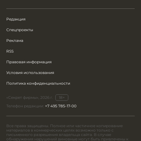
Редакция
Спецпроекты
Реклама
RSS
Правовая информация
Условия использования
Политика конфиденциальности
«Секрет фирмы», 2026 г.
18+
Телефон редакции:
+7 495 785-17-00
Все права защищены. Полное или частичное копирование
материалов в коммерческих целях возможно только с
письменного разрешения владельца сайта. В случае
обнаружения нарушений виновные могут быть привлечены к