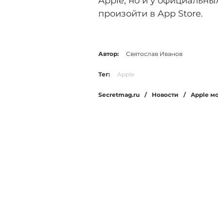
Apple, но и у официальны
произойти в App Store.
Автор:
Святослав Иванов
Тег:
Apple
Secretmag.ru
/
Новости
/
Apple м