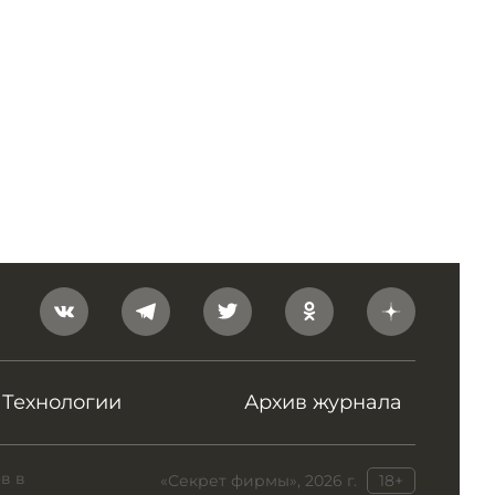
Технологии
Архив журнала
в в
«Секрет фирмы», 2026 г.
18+