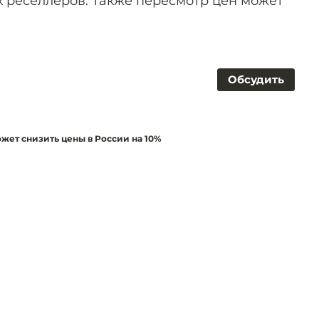
х реселлеров. Также пересмотр цен может
Обсудить
ожет снизить цены в России на 10%