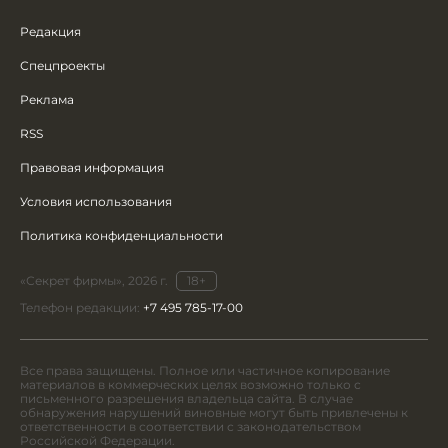
Редакция
Спецпроекты
Реклама
RSS
Правовая информация
Условия использования
Политика конфиденциальности
«Секрет фирмы», 2026 г.
18+
Телефон редакции:
+7 495 785-17-00
Все права защищены. Полное или частичное копирование
материалов в коммерческих целях возможно только с
письменного разрешения владельца сайта. В случае
обнаружения нарушений виновные могут быть привлечены к
ответственности в соответствии с законодательством
Российской Федерации.