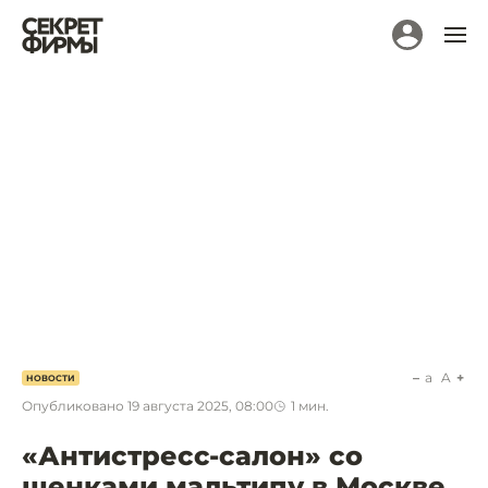
a
A
НОВОСТИ
Опубликовано
19 августа 2025, 08:00
1
мин.
«Антистресс-салон» со
щенками мальтипу в Москве