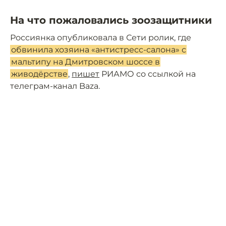
На что пожаловались зоозащитники
Россиянка опубликовала в Сети ролик, где
обвинила хозяина «антистресс-салона» с
мальтипу на Дмитровском шоссе в
живодёрстве
,
пишет
РИАМО со ссылкой на
телеграм-канал Baza.