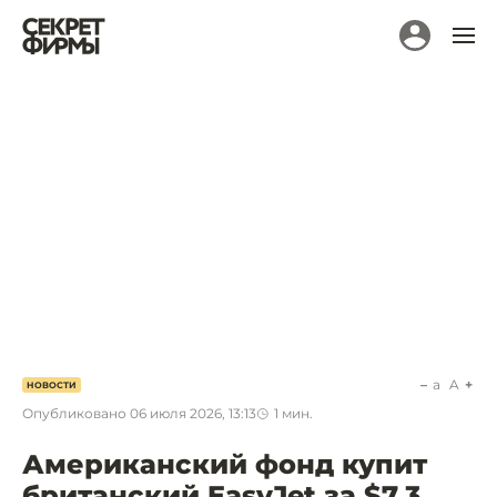
a
A
НОВОСТИ
Опубликовано
06 июля 2026, 13:13
1
мин.
Американский фонд купит
британский EasyJet за $7,3