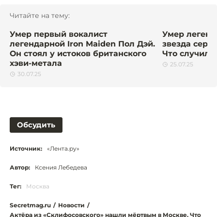
Читайте на тему:
Умер первый вокалист
Умер легенд
легендарной Iron Maiden Пол Дэй.
звезда сери
Он стоял у истоков британского
Что случило
хэви-метала
25.07.25
30.07.25
Обсудить
Источник:
«Лента.ру»
Автор:
Ксения Лебедева
Тег:
Москва
Secretmag.ru
/
Новости
/
Актёра из «Склифосовского» нашли мёртвым в Москве. Что