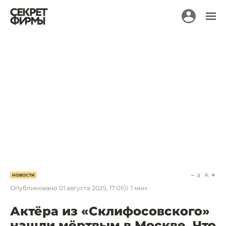
a
A
НОВОСТИ
Опубликовано
01 августа 2025, 17:01
1
мин.
Актёра из «Склифосовского»
нашли мёртвым в Москве. Что