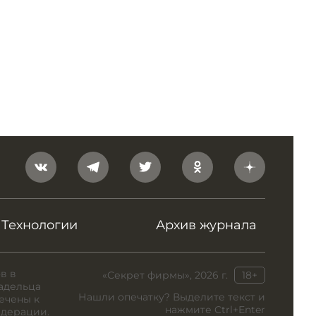
Технологии
Архив журнала
в в
«Секрет фирмы», 2026 г.
18+
адельца
Нашли опечатку? Выделите текст и
ечены к
нажмите Ctrl+Enter
едерации.