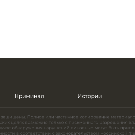
Криминал
Истории
 защищены. Полное или частичное копирование материало
ких целях возможно только с письменного разрешения вл
случае обнаружения нарушений виновные могут быть привл
нности в соответствии с законодательством Российской Ф