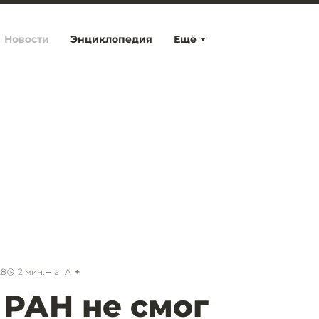
Новости
Энциклопедия
Ещё
28
2
мин.
a
A
РАН не смог