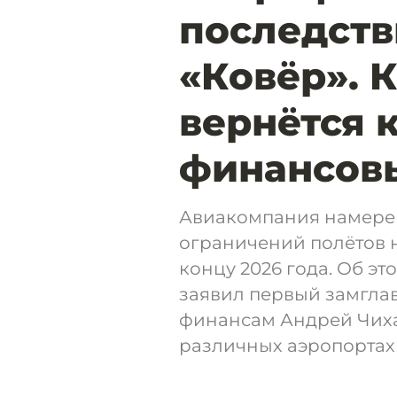
последст
«Ковёр». 
вернётся 
финансов
Авиакомпания намерен
ограничений полётов н
концу 2026 года. Об э
заявил первый замгла
финансам Андрей Чиха
различных аэропортах 