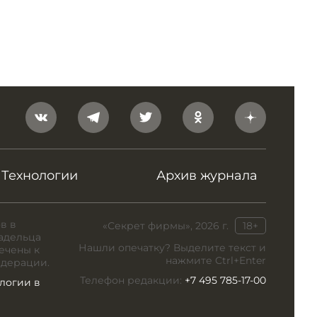
Технологии
Архив журнала
в в
«Секрет фирмы», 2026 г.
18+
адельца
Нашли опечатку? Выделите текст и
ечены к
нажмите Ctrl+Enter
едерации.
Телефон редакции:
+7 495 785-17-00
логии в