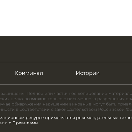
Криминал
Истории
 защищены. Полное или частичное копирование материало
ких целях возможно только с письменного разрешения вл
случае обнаружения нарушений виновные могут быть привл
нности в соответствии с законодательством Российской Ф
мационном ресурсе применяются рекомендательные техно
твии с Правилами