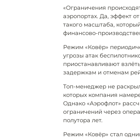
«Ограничения происходят
аэропортах. Да, эффект о
такого масштаба, которы
финансово-производствен
Режим «Ковёр» периодиче
угрозы атак беспилотник
приостанавливают взлёты
задержкам и отменам рей
Топ-менеджер не раскры
которых компания намере
Однако «Аэрофлот» рассч
ограничений через опер
полутора лет.
Режим «Ковёр» стал одни