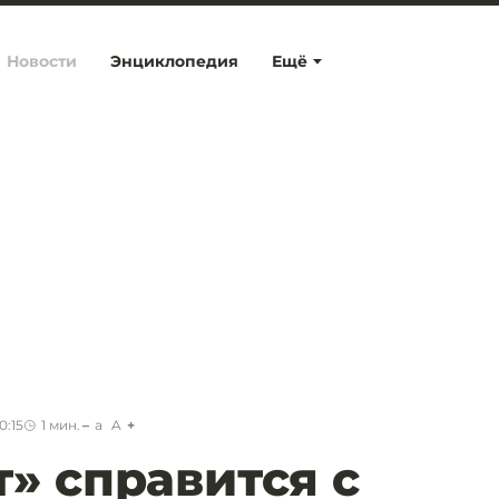
Новости
Энциклопедия
Ещё
0:15
1
мин.
a
A
» справится с