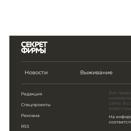
Новости
Выживание
Все права
Редакция
коммерчес
сайта. В 
Спецпроекты
ответстве
Реклама
На инфор
соответс
RSS