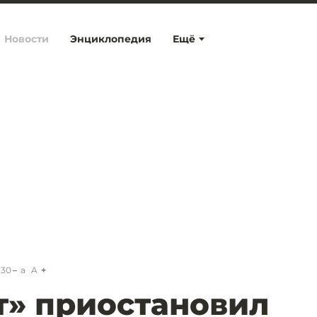
Новости
Энциклопедия
Ещё
:30
a
A
» приостановил