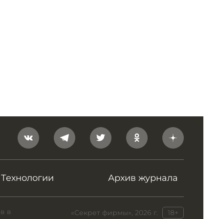
Технологии
Архив журнала
в в
«Секрет фирмы», 2026 г.
18+