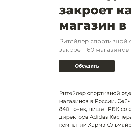
закроет к
магазин в
Ритейлер спортивной о
закроет 160 магазинов
Обсудить
Ритейлер спортивной одеж
магазинов в России. Сей
840 точек,
пишет
РБК со 
директора Adidas Каспер
компании Харма Ольмайе