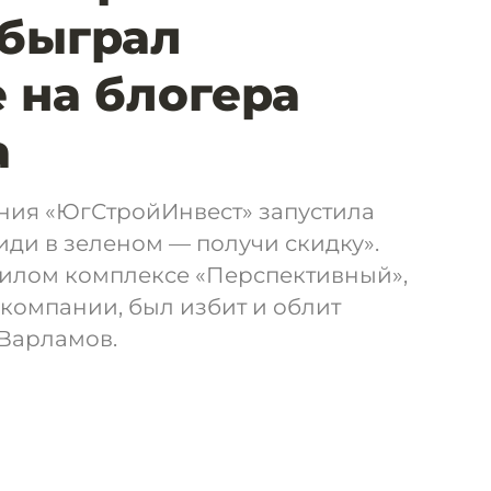
обыграл
 на блогера
а
ния «ЮгСтройИнвест» запустила
ди в зеленом — получи скидку».
жилом комплексе «Перспективный»,
компании, был избит и облит
 Варламов.