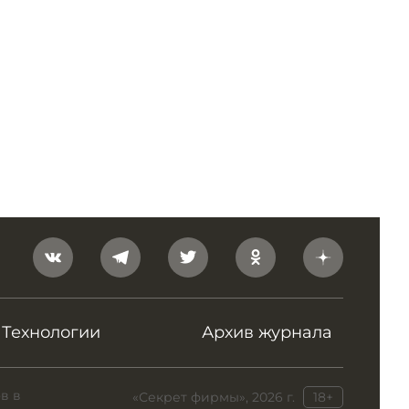
Технологии
Архив журнала
в в
«Секрет фирмы», 2026 г.
18+