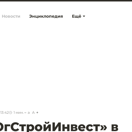
Новости
Энциклопедия
Ещё
13:42
1
мин.
a
A
ЮгСтройИнвест» в