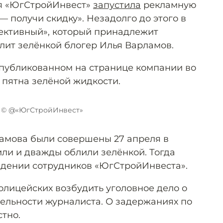
я «ЮгСтройИнвест»
запустила
рекламную
 получи скидку». Незадолго до этого в
ективный», который принадлежит
блит зелёнкой блогер Илья Варламов.
публикованном на странице компании во
 пятна зелёной жидкости.
© @«ЮгСтройИнвест»
амова были совершены 27 апреля в
или и дважды облили зелёнкой. Тогда
адении сотрудников «ЮгСтройИнвеста».
олицейских возбудить уголовное дело о
ельности журналиста. О задержаниях по
стно.