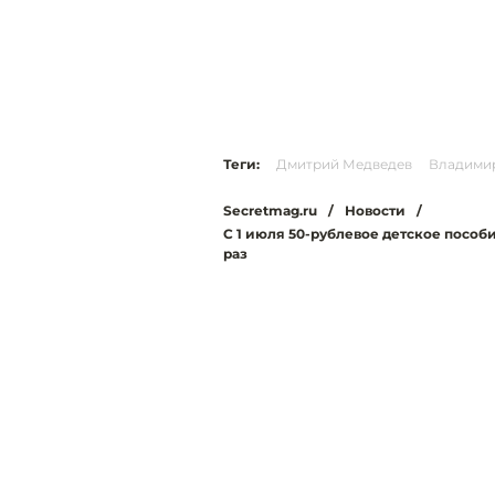
Теги:
Дмитрий Медведев
Владими
Secretmag.ru
/
Новости
/
С 1 июля 50-рублевое детское пособ
раз