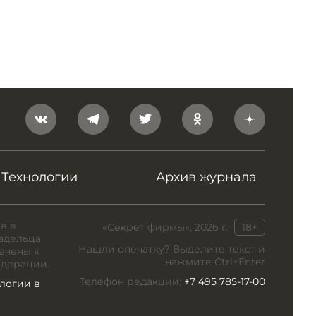
Технологии
Архив журнала
в в
«Секрет фирмы», 2026 г.
18+
адельца
Нашли опечатку? Выделите текст и
ечены к
нажмите Ctrl+Enter
едерации.
Телефон редакции:
+7 495 785-17-00
логии в