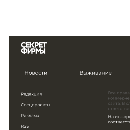
Новости
Выживание
Все права
Редакция
коммерчес
сайта. В 
Спецпроекты
ответстве
Реклама
На инфор
соответс
RSS