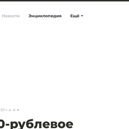
Новости
Энциклопедия
Ещё
:57
a
A
50-рублевое