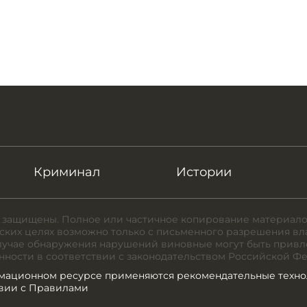
Криминал
Истории
 защищены. Полное или частичное копирование материало
ких целях возможно только с письменного разрешения вл
случае обнаружения нарушений виновные могут быть привл
нности в соответствии с законодательством Российской Ф
мационном ресурсе применяются рекомендательные техно
твии с Правилами