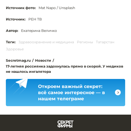
Источник фото:
Mat Napo / Unsplash
Источник:
РЕН ТВ
Автор:
Екатерина Величко
Теги:
Здравоохранение и медицина
Регионы
Татарстан
Здоровье
Secretmag.ru
/
Новости
/
17-летняя россиянка задохнулась прямо в скорой. У медиков
не нашлось ингалятора
Откроем важный секрет:
всё самое интересное — в
нашем телеграме