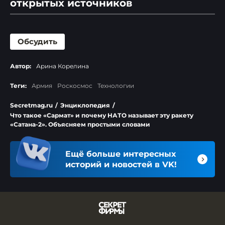
открытых источников
1
2
3
Обсудить
1
2
interfax.ru
Автор:
Арина Корелина
rg.ru
regnum.ru
Теги:
Армия
Роскосмос
Технологии
1
2
Secretmag.ru
/
Энциклопедия
/
mk.ru
Что такое «Сармат» и почему НАТО называет эту ракету
lenta.ru
«Сатана-2». Объясняем простыми словами
ria.ru
naked-science.ru
Ещё больше интересных
ren.tv
историй и новостей в VK!