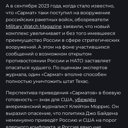
А в сентябре 2023 года, когда стало известно,
что «Сармат» таки поступил на вооружение
российских ракетных войск, обозреватели
Military Watch Magazine
заявили, что новый
комплекс увеличивает и без того имевшееся
преимущество России в сфере стратегических
вооружений. А этом на фоне участившихся
сообщений о возможном открытом
противостоянии России и НАТО заставляет
опасаться худшего. По оценкам экспертов
журнала, один «Сармат» вполне способен
полностью уничтожить штат Техас.
Перспектива приведения «Сарматов» в боевую
готовность — знак для США,
убеждён
американский журналист Клейтон Моррис. Он
выразил опасение, что политика Джо Байдена
неминуемо приведёт Россию и США на порог
ядерного конфликта, и Россия явно «не