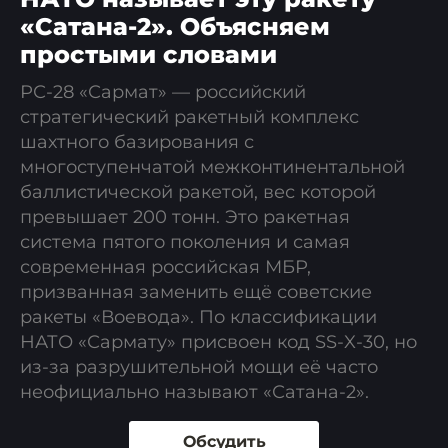
«Сатана-2». Объясняем
простыми словами
РС-28 «Сармат» — российский
стратегический ракетный комплекс
шахтного базирования с
многоступенчатой межконтинентальной
баллистической ракетой, вес которой
превышает 200 тонн. Это ракетная
система пятого поколения и самая
современная российская МБР,
призванная заменить ещё советские
ракеты «Воевода». По классификации
НАТО «Сармату» присвоен код SS-X-30, но
из-за разрушительной мощи её часто
неофициально называют «Сатана-2».
Обсудить