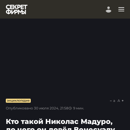
a
A
ЭНЦИКЛОПЕДИЯ
Опубликовано
30 июля 2024, 21:58
9
мин.
Кто такой Николас Мадуро,
до чего он довёл Венесуэлу