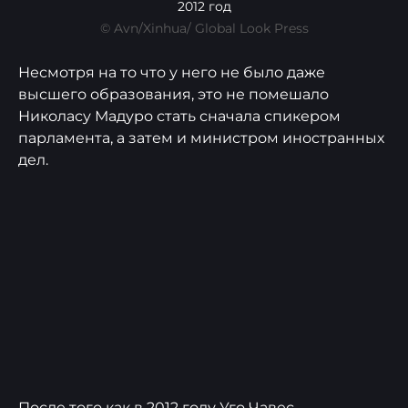
2012 год
© Avn/Xinhua/ Global Look Press
Несмотря на то что у него не было даже
высшего образования, это не помешало
Николасу Мадуро стать сначала спикером
парламента, а затем и министром иностранных
дел.
После того как в 2012 году Уго Чавес