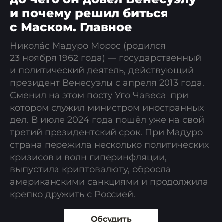
и почему решил биться
с Маском. Главное
Никола́с Мадуро Морос (родился
23 ноября 1962 года) — государственный
и политический деятель, действующий
президент Венесуэлы с апреля 2013 года.
Сменил на этом посту Уго Чавеса, при
котором служил министром иностранных
дел. В июле 2024 года пошёл уже на свой
третий президентский срок. При Мадуро
страна пережила несколько политических
кризисов и волн гиперинфляции,
выпустила криптовалюту, обросла
американскими санкциями и продолжила
крепко дружить с Россией.
Обсудить