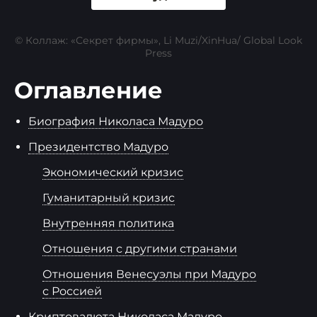
© Коллаж: «Секрет фирмы», Li Muzi/XinHua/ Global Look
Press
Оглавление
Биография Николаса Мадуро
Президентство Мадуро
Экономический кризис
Гуманитарный кризис
Внутренняя политика
Отношения с другими странами
Отношения Венесуэлы при Мадуро
с Россией
Криптовалюта Николаса Мадуро