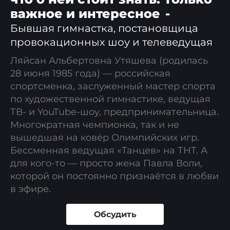
важное и интересное
-
Бывшая гимнастка, постановщица
провокационных шоу и телеведущая
Ляйсан Альбертовна Утяшева (родилась
28 июня 1985 года) — российская
спортсменка, заслуженный мастер спорта
по художественной гимнастике, ведущая
ТВ- и YouTube-шоу, предпринимательница.
Многократная чемпионка, так и не
вышедшая на ковёр Олимпийских игр.
Бессменная ведущая «Танцев» на ТНТ. А
для кого-то — просто жена Павла Воли,
которой он постоянно признаётся в любви
в эфире.
Обсудить