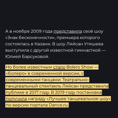
А в ноябре 2009 года
представила
своё шоу
«Знак бесконечности», премьера которого
состоялась в Казани. В шоу Ляйсан Утяшева
выступила с другой известной гимнасткой —
Юлией Барсуковой.
Но более известным
стало
Bolero Show —
«Болеро» в современной версии, с
современными танцами. Театрально-
танцевальный спектакль Ляйсан представила
публике в 2017 году. В 2019 году постановка
получила
награду «Лучшее танцевальное шоу»
по версии портала Dance.ru.