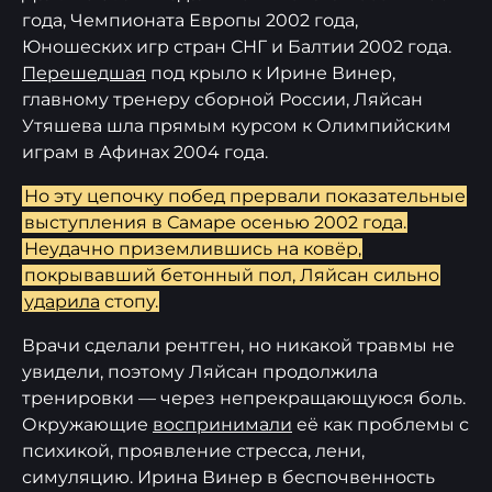
года, Чемпионата Европы 2002 года,
Юношеских игр стран СНГ и Балтии 2002 года.
Перешедшая
под крыло к Ирине Винер,
главному тренеру сборной России, Ляйсан
Утяшева шла прямым курсом к Олимпийским
играм в Афинах 2004 года.
Но эту цепочку побед прервали показательные
выступления в Самаре осенью 2002 года.
Неудачно приземлившись на ковёр,
покрывавший бетонный пол, Ляйсан сильно
ударила
стопу.
Врачи сделали рентген, но никакой травмы не
увидели, поэтому Ляйсан продолжила
тренировки — через непрекращающуюся боль.
Окружающие
воспринимали
её как проблемы с
психикой, проявление стресса, лени,
симуляцию. Ирина Винер в беспочвенность