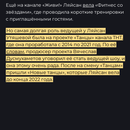
Ещё на канале «Живи!» Ляйсан
вела
«Фитнес со
звёздами», где проводила короткие тренировки
с приглашёнными гостями.
Но самая долгая роль ведущей у Ляйсан
Утяшевой была на проекте «Танцы» канала ТНТ,
где она проработала с 2014 по 2021 год. По её
словам
, продюсер проекта Вячеслав
Дусмухаметов уговорил её стать ведущей шоу, и
она этому очень рада. После на смену «Танцам»
пришли «Новые танцы», которые Ляйсан вела
до конца 2022 года.