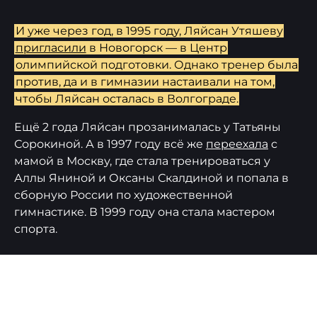
И уже через год, в 1995 году, Ляйсан Утяшеву
пригласили
в Новогорск — в Центр
олимпийской подготовки. Однако тренер была
против, да и в гимназии настаивали на том,
чтобы Ляйсан осталась в Волгограде.
Ещё 2 года Ляйсан прозанималась у Татьяны
Сорокиной. А в 1997 году всё же
переехала
с
мамой в Москву, где стала тренироваться у
Аллы Яниной и Оксаны Скалдиной и попала в
сборную России по художественной
гимнастике. В 1999 году она стала мастером
спорта.