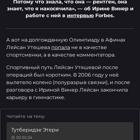
Потому что знала, что она — рентген, она
знает, что я накосячила», — об Ирине Винер и
работе с ней в
интервью
Forbes.
А вот на долгожданную Олимпиаду в Афинах
Ляйсан Утяшева
попала
не в качестве
спортсменки, а в качестве комментатора.
Спортивный путь Ляйсан Утяшевой после
операций был коротким. В 2006 году у неё
вылетело колено (полуразрыв связки), и после
разговора с Ириной Винер Ляйсан закончила
карьеру в гимнастике.
Читайте на тему:
Тутберидзе Этери
02.02.24