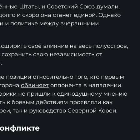
нные Штаты, и Советский Союз думали,
олго и скоро она станет единой. Однако
ии и политике между вчерашними
.
сширить своё влияние на весь полуостров,
сохранить свою независимость от
.
е позиции относительно того, кто первым
сторона
обвиняет
оппонента в нападении.
торики не пришли к единодушному мнению
сть к боевым действиям проявляли как
еи, так и руководство Северной Кореи.
конфликте