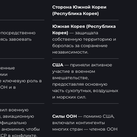
Сторона Южной Кореи
(Республика Корея)
Южная Корея (Республика
посредственно
Корея)
— защищала
ясь завоевать
собственную территорию и
боролась за сохранение
независимости.
США
— приняли активное
ленные
участие в военном
мии
вмешательстве,
е ключевую роль в
предоставляя основную
ООН и в
часть сухопутных, воздушных
и морских сил.
вил военную
ы, авиационную
Силы ООН
— помимо США,
 Официально
включали контингенты
 анонимно, чтобы
многих стран — членов ООН
СР в конфликте.