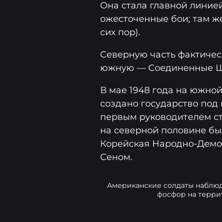
Она стала главной линие
ожесточенные бои; там ж
сих пор).
Северную часть фактичес
южную — Соединенные Ш
В мае 1948 года на южно
создано государство под 
первым руководителем ста
на северной половине бы
Корейская Народно-Демок
Сеном.
Американские солдаты наблю
фосфор на терри