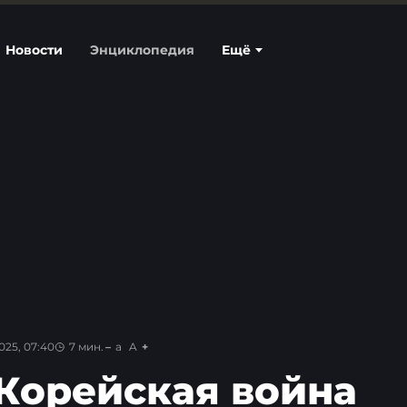
Новости
Энциклопедия
Ещё
025, 07:40
7
мин.
a
A
 Корейская война