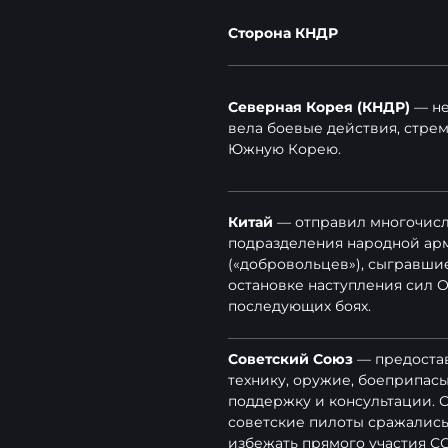
Сторона КНДР
Северная Корея (КНДР)
— не
вела боевые действия, стрем
Южную Корею.
Китай
— отправил многочис
подразделения народной ар
(«добровольцев»), сыгравши
остановке наступления сил 
последующих боях.
Советский Союз
— предоста
технику, оружие, боеприпас
поддержку и консультации.
советские пилоты сражались
избежать прямого участия СС