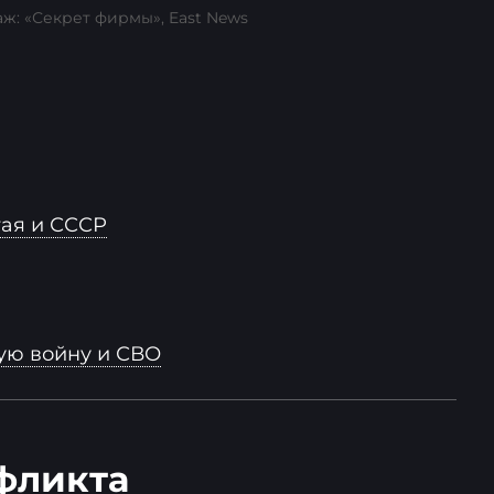
ж: «Секрет фирмы», East News
тая и СССР
ую войну и СВО
фликта