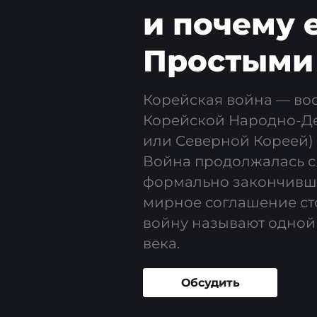
и почему 
Простыми
Корейская война — в
Корейской Народно-Де
или Северной Кореей)
Война продолжалась с 2
формально закончивш
мирное соглашение ст
войну называют одной
века.
Обсудить