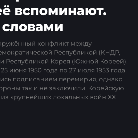
её вспоминают.
 словами
ооружённый конфликт между
мократической Республикой (КНДР,
 и Республикой Корея (Южной Кореей).
5 июня 1950 года по 27 июля 1953 года,
ись подписанием перемирия, однако
ороны так и не заключили. Корейскую
 из крупнейших локальных войн XX