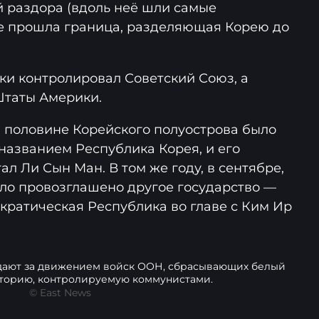
й раздора (вдоль неё шли самые
е прошла граница, разделяющая Корею до
ки контролировал Советский Союз, а
таты Америки.
й половине Корейского полуострова было
названием Республика Корея, и его
л Ли Сын Ман. В том же году, в сентябре,
ло провозглашено другое государство —
ратическая Республика во главе с Ким Ир
дают за движением войск ООН, сбрасывающих белый
торию, контролируемую коммунистами.
© East News