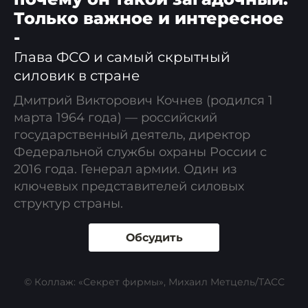
Только важное и интересное
-
Глава ФСО и самый скрытный
силовик в стране
Дмитрий Викторович Кочнев (родился 1
марта 1964 года) — российский
государственный деятель, директор
Федеральной службы охраны России с
2016 года. Генерал армии. Один из
ключевых представителей силовых
структур страны.
Обсудить
© Коллаж: «Секрет фирмы», Михаил Метцель/ТАСС