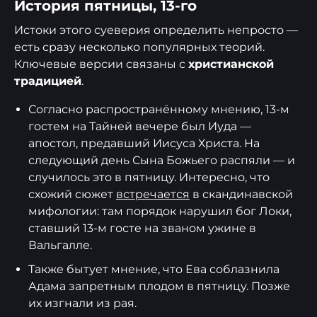
История пятницы, 13-го
Истоки этого суеверия определить непросто —
есть сразу несколько популярных теорий.
Ключевые версии связаны с
христианской
традицией
.
Согласно распространённому мнению, 13-м
гостем на Тайней вечере был Иуда —
апостол, предавший Иисуса Христа. На
следующий день Сына Божьего распяли — и
случилось это в пятницу. Интересно, что
схожий сюжет
встречается
в скандинавской
мифологии: там порядок нарушил бог Локи,
ставший 13-м госте на званом ужине в
Вальгалле.
Также бытует мнение, что Ева соблазнила
Адама запретным плодом в пятницу. Позже
их изгнали из рая.