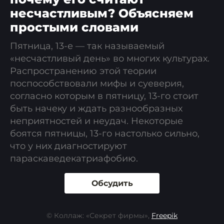
несчастливым? Объясняем
простыми словами
Пятница, 13-е — так называемый
«несчастливый день» во многих культурах.
Распространению этой теории
поспособствовали мифы и суеверия,
согласно которым в пятницу, 13-го стоит
быть начеку и ждать разнообразных
неприятностей и неудач. Некоторые
боятся пятницы, 13-го настолько сильно,
что у них диагностируют
параскаведекатриафобию.
Обсудить
© Коллаж: «Секрет фирмы»,
Freepik