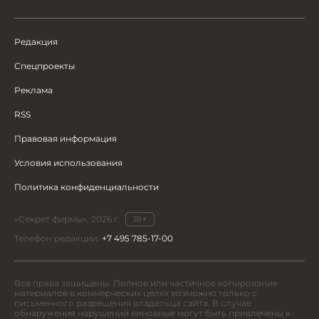
Редакция
Спецпроекты
Реклама
RSS
Правовая информация
Условия использования
Политика конфиденциальности
«Секрет фирмы», 2026 г.
18+
Телефон редакции:
+7 495 785-17-00
Все права защищены. Полное или частичное копирование
материалов в коммерческих целях возможно только с
письменного разрешения владельца сайта. В случае
обнаружения нарушений виновные могут быть привлечены к