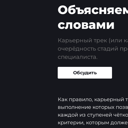
Объясняе
словами
Карьерный трек (или к
очерёдность стадий п
специалиста.
Обсудить
Как правило, карьерный т
выполнение которых позв
каждой из ступеней чётк
критерии, которым должен