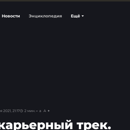
Новости
Энциклопедия
Ещё
 2021, 21:17
2
мин.
a
A
 карьерный трек.