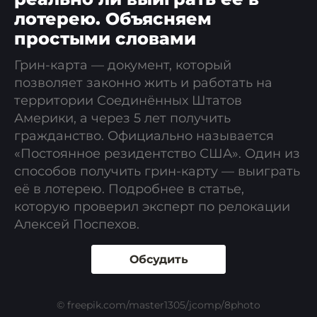
лотерею. Объясняем
простыми словами
Грин-карта — документ, который
позволяет законно жить и работать на
территории Соединённых Штатов
Америки, а через 5 лет получить
гражданство. Официально называется
«Постоянное резидентство США». Один из
способов получить грин-карту — выиграть
её в лотерею. Подробнее в статье,
которую проверил эксперт по релокации
Алексей Поспехов.
Обсудить
© freepik.com/master1305/jcomp/8photo