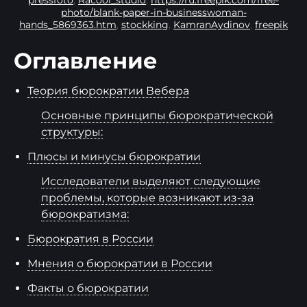
pressfoto
,
Racool_studio
,
https://ru.freepik.com/free-
photo/blank-paper-in-businesswoman-
hands_5869363.htm
,
stockking
,
KamranAydinov
,
freepik
Оглавление
Теория бюрократии Вебера
Основные принципы бюрократической
структуры:
Плюсы и минусы бюрократии
Исследователи выделяют следующие
проблемы, которые возникают из-за
бюрократизма:
Бюрократия в России
Мнения о бюрократии в России
Факты о бюрократии