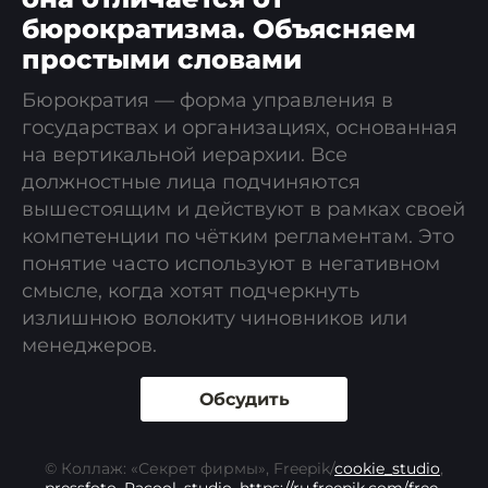
бюрократизма. Объясняем
простыми словами
Бюрократия — форма управления в
государствах и организациях, основанная
на вертикальной иерархии. Все
должностные лица подчиняются
вышестоящим и действуют в рамках своей
компетенции по чётким регламентам. Это
понятие часто используют в негативном
смысле, когда хотят подчеркнуть
излишнюю волокиту чиновников или
менеджеров.
Обсудить
© Коллаж: «Секрет фирмы», Freepik/
cookie_studio
,