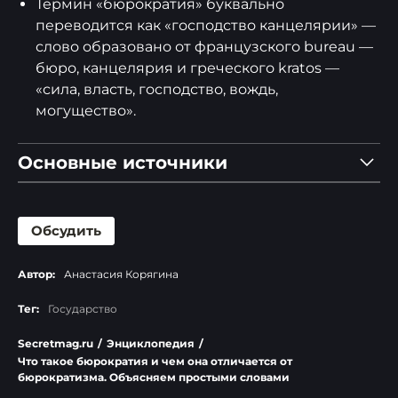
Термин «бюрократия» буквально
переводится как «господство канцелярии» —
слово образовано от французского bureau —
бюро, канцелярия и греческого kratos —
«сила, власть, господство, вождь,
могущество».
Основные источники
cyberleninka.ru
Обсудить
hse.ru
rea.ru
Автор:
Анастасия Корягина
bigenc.ru
investments.academic.ru
Тег:
Государство
Secretmag.ru
/
Энциклопедия
/
Что такое бюрократия и чем она отличается от
бюрократизма. Объясняем простыми словами