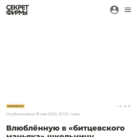
a
A
КРИМИНАЛ
Опубликовано
19 мая 2025, 15:11
1
мин.
Влюблённую в «битцевского
маньяка» школьницу