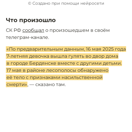
© Создано при помощи нейросети
Что произошло
СК РФ
сообщал
о произошедшем в своём
телеграм-канале.
«По предварительным данным, 16 мая 2025 года
7-летняя девочка вышла гулять во двор дома
в городе Бердянске вместе с другими детьми.
17 мая в районе лесополосы обнаружено
её тело с признаками насильственной
смерти»
, — сказано там.