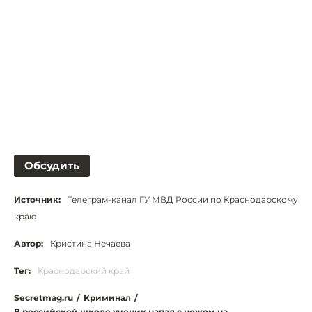
Обсудить
Источник:
Телеграм-канал ГУ МВД России по Краснодарскому
краю
Автор:
Кристина Нечаева
Тег:
Краснодарский край
Secretmag.ru
/
Криминал
/
В российской школе ученик напал с ножом на