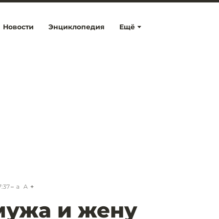
Новости
Энциклопедия
Ещё
7:37
a
A
мужа и жену