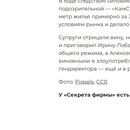
В ходе следствия силови
подозрительной — «КамС
метр жилья примерно за 3
условиям рынка и делало
Супруги отрицали вину, н
и приговорил Ирину Лоба
общего режима, а Алексе
виновными в злоупотреб
гендиректора — ещё и в р
Фото:
Piqsels
,
CC0
У «Секрета фирмы» есть