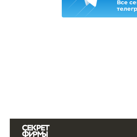
Все се
телег