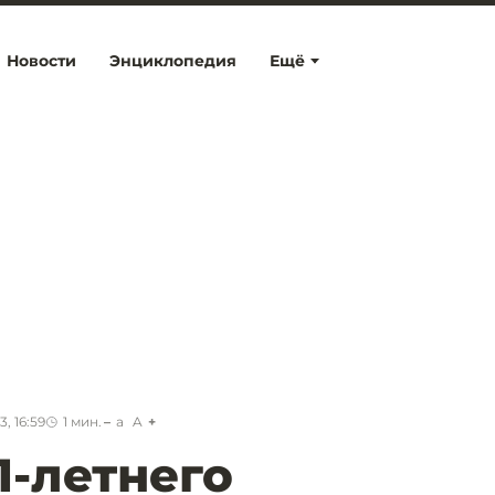
Новости
Энциклопедия
Ещё
, 16:59
1
мин.
a
A
1-летнего