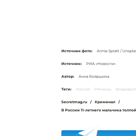
Источник фото:
Annie Spratt / Unspla
Источник:
РИА «Новости»
Автор:
Анна Бояршина
Теги:
Россия
Регионы
Владивос
Secretmag.ru
/
Криминал
/
В России 11-летнего мальчика толпо