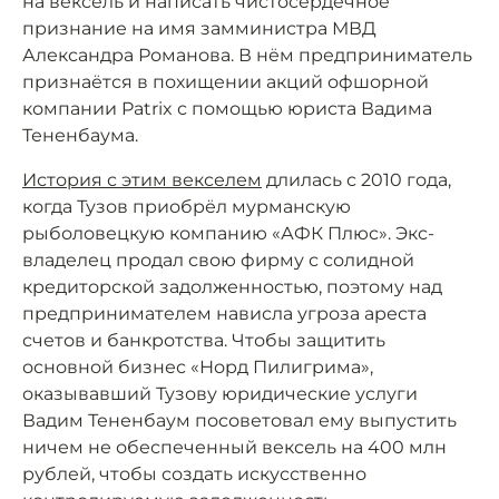
на вексель и написать чистосердечное
признание на имя замминистра МВД
Александра Романова. В нём предприниматель
признаётся в похищении акций офшорной
компании Patrix с помощью юриста Вадима
Тененбаума.
История с этим векселем
длилась с 2010 года,
когда Тузов приобрёл мурманскую
рыболовецкую компанию «АФК Плюс». Экс-
владелец продал свою фирму с солидной
кредиторской задолженностью, поэтому над
предпринимателем нависла угроза ареста
счетов и банкротства. Чтобы защитить
основной бизнес «Норд Пилигрима»,
оказывавший Тузову юридические услуги
Вадим Тененбаум посоветовал ему выпустить
ничем не обеспеченный вексель на 400 млн
рублей, чтобы создать искусственно