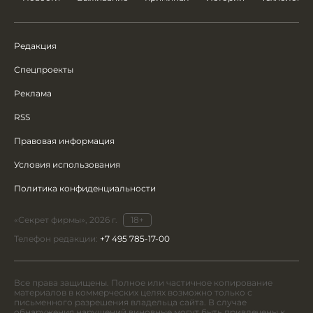
Редакция
Спецпроекты
Реклама
RSS
Правовая информация
Условия использования
Политика конфиденциальности
«Секрет фирмы», 2026 г.
18+
Телефон редакции:
+7 495 785-17-00
Все права защищены. Полное или частичное копирование
материалов в коммерческих целях возможно только с
письменного разрешения владельца сайта. В случае
обнаружения нарушений виновные могут быть привлечены к