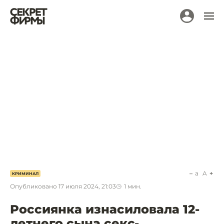
a
A
КРИМИНАЛ
Опубликовано
17 июля 2024, 21:03
1
мин.
Россиянка изнасиловала 12-
летнего сына секс-