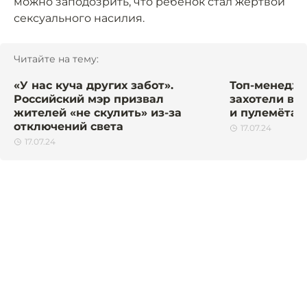
можно заподозрить, что ребёнок стал жертвой
сексуального насилия.
Читайте на тему:
«У нас куча других забот».
Топ-менедж
Российский мэр призвал
захотели во
жителей «не скулить» из-за
и пулемётам
отключений света
17.07.24
17.07.24