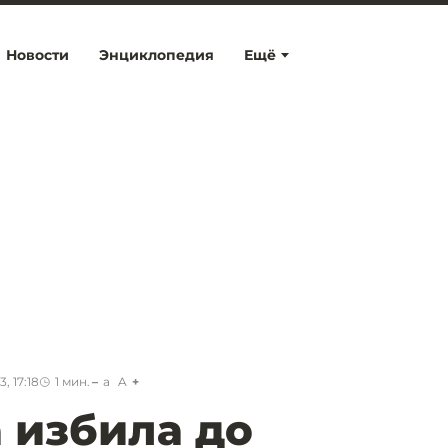
Новости
Энциклопедия
Ещё
, 17:18
1
мин.
a
A
 избила до