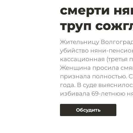
смерти ня
труп сожг
Жительницу Волгоград
убийство няни-пенсио
кассационная (третья п
Женщина просила смяг
признала полностью. С
года. В суде выяснило
избивала 69-летнюю н
Обсудить