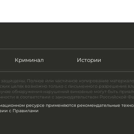
Криминал
Истории
 защищены. Полное или частичное копирование материало
ких целях возможно только с письменного разрешения вл
случае обнаружения нарушений виновные могут быть привл
нности в соответствии с законодательством Российской Ф
мационном ресурсе применяются рекомендательные техно
твии с Правилами