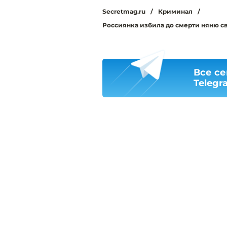
Secretmag.ru
/
Криминал
/
Россиянка избила до смерти няню сво
Все се
Telegr