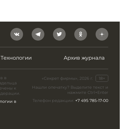
Технологии
Архив журнала
в в
«Секрет фирмы», 2026 г.
18+
адельца
Нашли опечатку? Выделите текст и
ечены к
нажмите Ctrl+Enter
едерации.
Телефон редакции:
+7 495 785-17-00
логии в