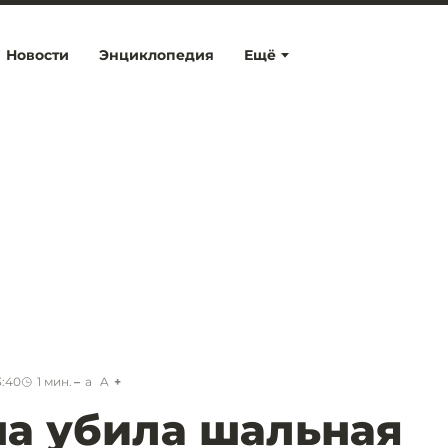
Новости
Энциклопедия
Ещё
3:40
1
мин.
a
A
а убила шальная