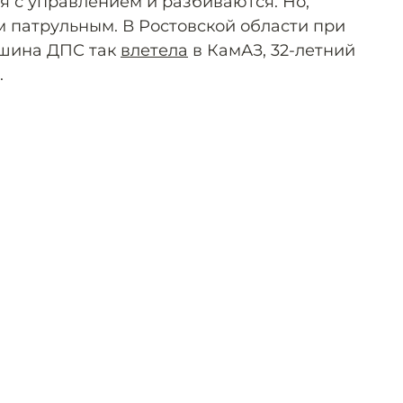
я с управлением и разбиваются. Но,
м патрульным. В Ростовской области при
ашина ДПС так
влетела
в КамАЗ, 32-летний
.