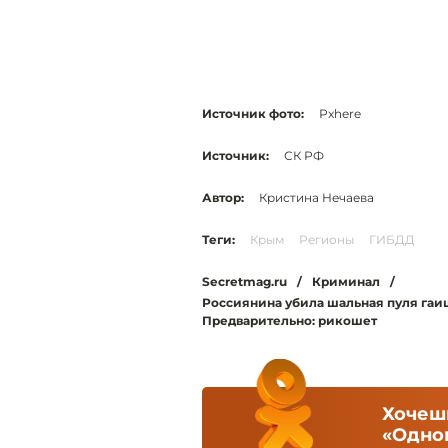
Источник фото:
Рxhere
Источник:
СК РФ
Автор:
Кристина Нечаева
Теги:
Крым
Регионы
ГИБДД
Secretmag.ru
/
Криминал
/
Россиянина убила шальная пуля гаиш
Предварительно: рикошет
Хочешь
«Одно