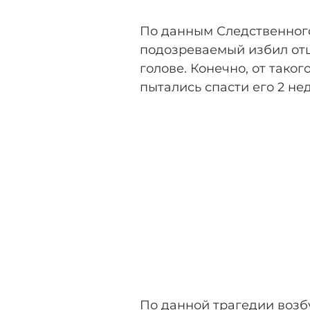
По данным Следственного 
подозреваемый избил отц
голове. Конечно, от тако
пытались спасти его 2 не
По данной трагедии возбу