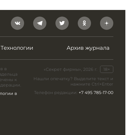
Технологии
Архив журнала
в в
«Секрет фирмы», 2026 г.
18+
адельца
Нашли опечатку? Выделите текст и
ечены к
нажмите Ctrl+Enter
едерации.
Телефон редакции:
+7 495 785-17-00
логии в