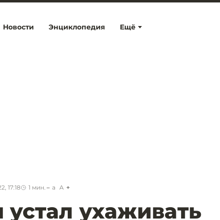
Новости
Энциклопедия
Ещё
2, 17:18
1
мин.
a
A
 устал ухаживать