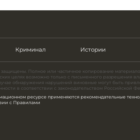
Криминал
Истории
 защищены. Полное или частичное копирование материало
ких целях возможно только с письменного разрешения вл
случае обнаружения нарушений виновные могут быть привл
нности в соответствии с законодательством Российской Ф
мационном ресурсе применяются рекомендательные техно
твии с Правилами