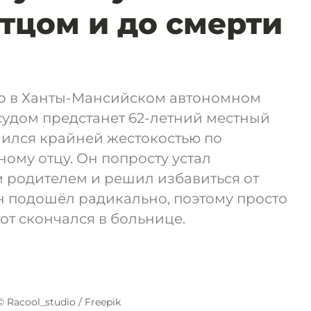
отцом и до смерти
что в Ханты-Мансийском автономном
судом предстанет 62-летний местный
чился крайней жестокостью по
ому отцу. Он попросту устал
м родителем и решил избавиться от
он подошёл радикально, поэтому просто
тот скончался в больнице.
© Racool_studio / Freepik